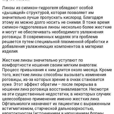
Линзы из силикон-гидрогеля обладают особой
«дышащей» структурой, которая позволяет им
значительно лучше пропускать кислород. Благодаря
этому их можно долго носить не снимая. В тоже время
силикон-гидрогелевые линзы несколько более жесткие
и могут не обеспечивать необходимого увлажнения
роговицы. В современных моделях эта проблема
решается путем специальной плазменной обработки и
добавления увлажняющих компонентов в материал
изделия.
Жесткие линзы значительно уступают по
комфортности ношения своим мягким аналогам.
Процесс привыкания к ним длится около месяца. Кроме
того, жесткие линзы способны вызывать изменения
роговицы, из-за которых зрение в очках становится
хуже. Этот эффект обратим – после перерыва в
ношении линз роговица восстанавливается. Несмотря
на эти существенные недостатки, в некоторых случаях
целесообразно применение именно жестких линз.
Офтальмологи назначают их пациентам с выраженным
астигматизмом, старческой дальнозоркостью,
кератоконусом (истончением и нарушением формы