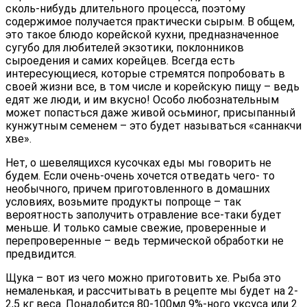
сколь-нибудь длительного процесса, поэтому
содержимое получается практически сырым. В общем,
это такое блюдо корейской кухни, предназначенное
сугубо для любителей экзотики, поклонников
сыроедения и самих корейцев. Всегда есть
интересующиеся, которые стремятся попробовать в
своей жизни все, в том числе и корейскую пищу – ведь
едят же люди, и им вкусно! Особо любознательным
может попасться даже живой осьминог, присыпанный
кунжутным семенем – это будет называться «саннакчи
хве».
Нет, о шевелящихся кусочках еды мы говорить не
будем. Если очень-очень хочется отведать чего- то
необычного, причем приготовленного в домашних
условиях, возьмите продукты попроще – так
вероятность заполучить отравление все-таки будет
меньше. И только самые свежие, проверенные и
перепроверенные – ведь термической обработки не
предвидится.
Щука – вот из чего можно приготовить хе. Рыба это
немаленькая, и рассчитывать в рецепте мы будет на 2-
2,5 кг веса. Понадобится 80-100мл 9%-ного уксуса или 2