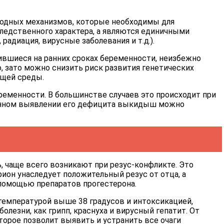
родных механизмов, которые необходимы для
ледственного характера, а являются единичными
диация, вирусные заболевания и т.д.).
вшиеся на ранних сроках беременности, неизбежно
 зато можно снизить риск развития генетических
ющей среды.
еменности. В большинстве случаев это происходит при
менном выявлении его дефицита выкидыш можно
 чаще всего возникают при резус-конфликте. Это
брион унаследует положительный резус от отца, а
помощью препаратов прогестерона.
температурой выше 38 градусов и интоксикацией,
езни, как грипп, краснуха и вирусный гепатит. От
торое позволит выявить и устранить все очаги