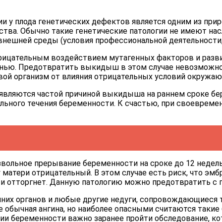
и у плода генетических дефектов является одним из при
тва. Обычно такие генетические патологии не имеют нас
шней среды (условия профессиональной деятельности, ра
трицательным воздействием мутагенных факторов и разви
нью. Предотвратить выкидыш в этом случае невозможно,
свой организм от влияния отрицательных условий окружа
вляются частой причиной выкидыша на раннем сроке бер
ального течения беременности. К счастью, при своевре
льное прерывание беременности на сроке до 12 недель,
у матери отрицательный. В этом случае есть риск, что эм
 и отторгнет. Данную патологию можно предотвратить с 
енних органов и любые другие недуги, сопровождающиеся 
ычная ангина, но наиболее опасными считаются такие бол
нии беременности важно заранее пройти обследование, ко