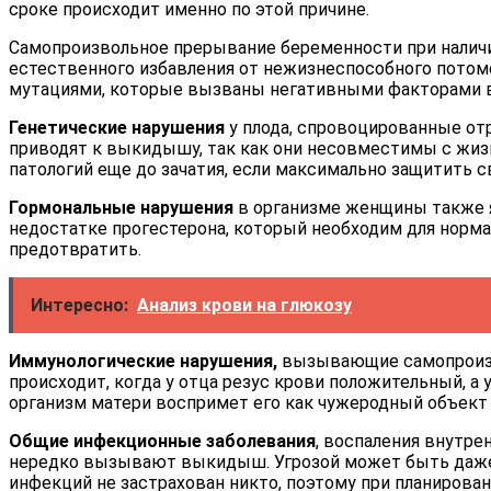
сроке происходит именно по этой причине.
Самопроизвольное прерывание беременности при наличи
естественного избавления от нежизнеспособного потомс
мутациями, которые вызваны негативными факторами вне
Генетические нарушения
у плода, спровоцированные о
приводят к выкидышу, так как они несовместимы с жиз
патологий еще до зачатия, если максимально защитить 
Гормональные нарушения
в организме женщины также я
недостатке прогестерона, который необходим для норм
предотвратить.
Интересно:
Анализ крови на глюкозу
Иммунологические нарушения,
вызывающие самопроизво
происходит, когда у отца резус крови положительный, а 
организм матери воспримет его как чужеродный объект
Общие инфекционные заболевания
, воспаления внутр
нередко вызывают выкидыш. Угрозой может быть даже об
инфекций не застрахован никто, поэтому при планирова