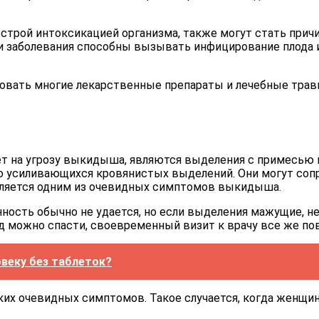
острой интоксикацией организма, также могут стать прич
и заболевания способны вызывать инфицирование плода и
овать многие лекарственные препараты и лечебные травы
 на угрозу выкидыша, являются выделения с примесью 
ро усиливающихся кровянистых выделений. Они могут соп
является одним из очевидных симптомов выкидыша.
ность обычно не удается, но если выделения мажущие, н
плод можно спасти, своевременный визит к врачу все же 
веку без таблеток?
их очевидных симптомов. Такое случается, когда женщин