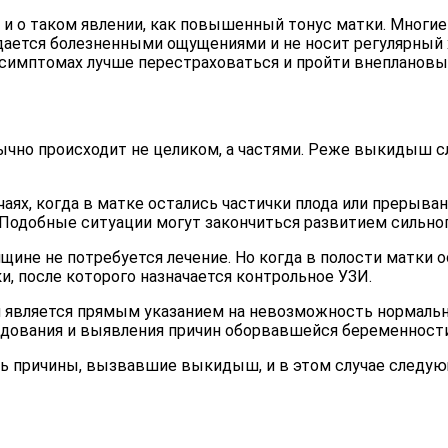
 о таком явлении, как повышенный тонус матки. Многие 
ается болезненными ощущениями и не носит регулярный х
 симптомах лучше перестраховаться и пройти внеплановы
но происходит не целиком, а частями. Реже выкидыш слу
аях, когда в матке остались частички плода или прерыва
 Подобные ситуации могут закончиться развитием сильног
ине не потребуется лечение. Но когда в полости матки о
и, после которого назначается контрольное УЗИ.
 является прямым указанием на невозможность нормальн
едования и выявления причин оборвавшейся беременности
ть причины, вызвавшие выкидыш, и в этом случае следу