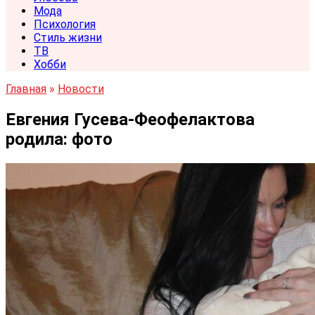
Мода
Психология
Стиль жизни
ТВ
Хобби
Главная
»
Новости
Евгения Гусева-Феофелактова
родила: фото