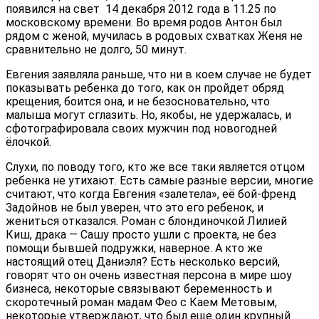
появился на свет 14 декабря 2012 года в 11.25 по
московскому времени. Во время родов Антон был
рядом с женой, мучилась в родовых схватках Женя не
сравнительно не долго, 50 минут.
Евгения заявляла раньше, что ни в коем случае не будет
показывать ребенка до того, как он пройдет обряд
крещения, боится она, и не безосновательно, что
малыша могут сглазить. Но, якобы, не удержалась, и
сфотографировала своих мужчин под новогодней
ёлочкой.
Слухи, по поводу того, кто же все таки является отцом
ребенка не утихают. Есть самые разные версии, многие
считают, что когда Евгения «залетела», её бой-френд
Задойнов не был уверен, что это его ребенок, и
жениться отказался. Роман с блондиночкой Лилией
Киш, драка — Сашу просто ушли с проекта, не без
помощи бывшей подружки, наверное. А кто же
настоящий отец Даниэля? Есть несколько версий,
говорят что он очень известная персона в мире шоу
бизнеса, некоторые связывают беременность и
скоротечный роман мадам Фео с Каем Метовым,
некоторые утверждают, что был еще один крупный