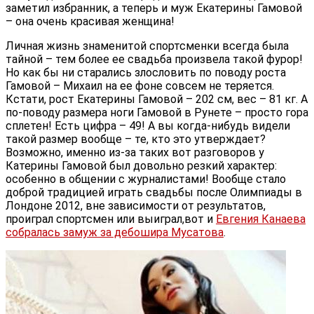
заметил избранник, а теперь и муж Екатерины Гамовой
– она очень красивая женщина!
Личная жизнь знаменитой спортсменки всегда была
тайной – тем более ее свадьба произвела такой фурор!
Но как бы ни старались злословить по поводу роста
Гамовой – Михаил на ее фоне совсем не теряется.
Кстати, рост Екатерины Гамовой – 202 см, вес – 81 кг. А
по-поводу размера ноги Гамовой в Рунете – просто гора
сплетен! Есть цифра – 49! А вы когда-нибудь видели
такой размер вообще – те, кто это утверждает?
Возможно, именно из-за таких вот разговоров у
Катерины Гамовой был довольно резкий характер:
особенно в общении с журналистами! Вообще стало
доброй традицией играть свадьбы после Олимпиады в
Лондоне 2012, вне зависимости от результатов,
проиграл спортсмен или выиграл,вот и
Евгения Канаева
собралась замуж за дебошира Мусатова
.